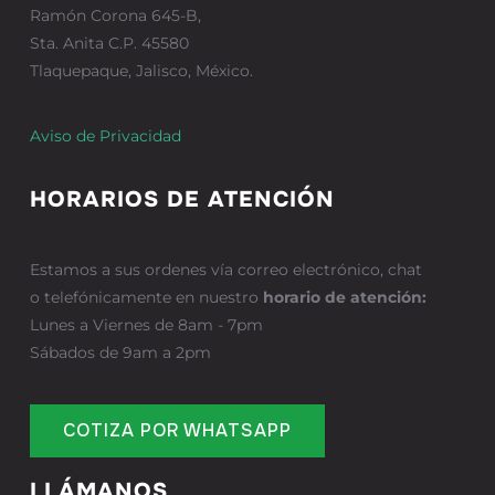
Ramón Corona 645-B,
Sta. Anita C.P. 45580
Tlaquepaque, Jalisco, México.
Aviso de Privacidad
HORARIOS DE ATENCIÓN
Estamos a sus ordenes vía correo electrónico, chat
o telefónicamente en nuestro
horario de atención:
Lunes a Viernes de 8am - 7pm
Sábados de 9am a 2pm
COTIZA POR WHATSAPP
LLÁMANOS